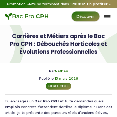
Promotion
-42%
se terminant dans
17:00:11
.
En profiter »
Bac Pro
CPH
Découvrir
Carrières et Métiers après le Bac
Pro CPH : Débouchés Horticoles et
Évolutions Professionnelles
Par
Nathan
Publié le
15 mars 2026
HORTICOLE
Tu envisages un
Bac Pro CPH
et tu te demandes quels
emplois
concrets t’attendent derrière le diplôme ? Dans cet
article, je te présente des parcours réels d’anciens élèves,