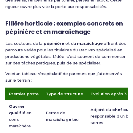
des semis, rendements par tunnel, pertes en stock. Cette
rigueur ouvre plus vite la porte aux responsabilités.
Filière horticole : exemples concrets en
pépinière et en maraîchage
Les secteurs de la
pépinière
et du
maraîchage
offrent des
parcours variés pour les titulaires du Bac Pro spécialisé en
productions végétales. L’idée, c’est souvent de commencer
sur des tâches pratiques, puis de se spécialiser.
Voici un tableau récapitulatif de parcours que j’ai observés
sur le terrain :
Premier poste
Type de structure
Évolution après 3 à 
Ouvrier
Adjoint du
chef cult
qualifié
en
Ferme de
responsable d’un blo
serre
maraîchage
bio
serres
maraîchère