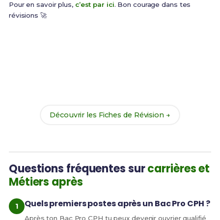
Pour en savoir plus,
c’est par ici
. Bon courage dans tes
révisions 🚀
Prêt(e) à réussir ton examen ?
Révise efficacement avec nos
194 Fiches de
Révision
pour le Bac Pro CPH et maximise tes
chances de réussite !
Découvrir les Fiches de Révision →
Questions fréquentes sur
carrières et
Métiers après
Quels premiers postes après un Bac Pro CPH ?
Après ton Bac Pro CPH tu peux devenir ouvrier qualifié