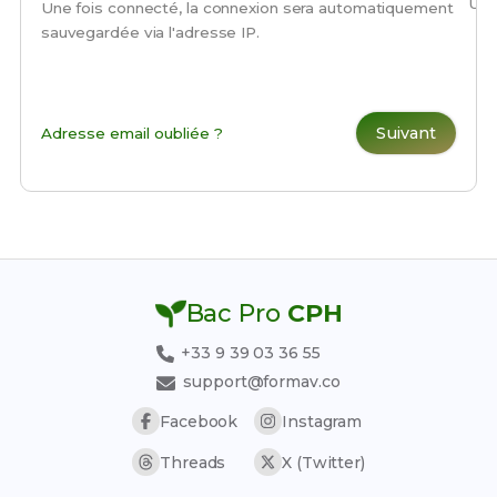
Une
Une fois connecté, la connexion sera automatiquement
sauvegardée via l'adresse IP.
Suivant
Adresse email oubliée ?
Bac Pro
CPH
+33 9 39 03 36 55
support@formav.co
Facebook
Instagram
Threads
X (Twitter)