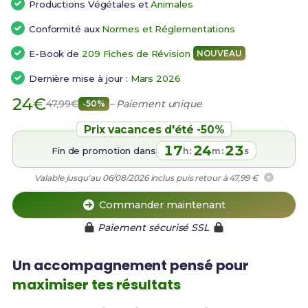
Productions Végétales et
Animales
Conformité aux
Normes et Réglementations
E-Book de
209 Fiches de Révision
NOUVEAU
Dernière mise à jour :
Mars 2026
24€
47,99€
– Paiement unique
-50%
Prix vacances d'été -50%
17
24
22
Fin de promotion dans
:
:
h
m
s
Valable jusqu'au 06/08/2026 inclus puis retour à 47,99 €
?
Commander maintenant
Paiement sécurisé SSL
Un accompagnement pensé pour
maximiser tes résultats