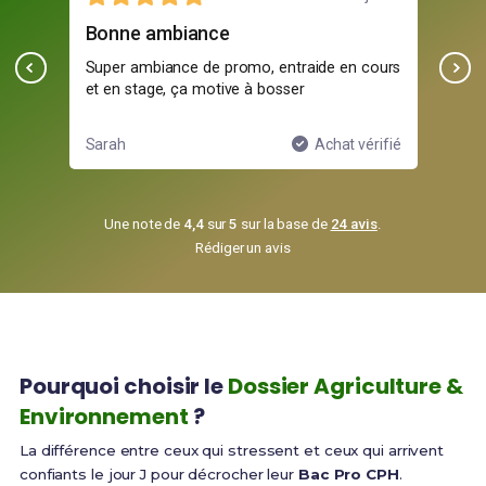
Bonne ambiance
un
Super ambiance de promo, entraide en cours
Pro
et en stage, ça motive à bosser
trè
ifié
Sarah
Achat vérifié
Jul
Une note de
4,4
sur
5
sur la base de
24 avis
.
Rédiger un avis
Pourquoi choisir le
Dossier Agriculture &
Environnement
?
La différence entre ceux qui stressent et ceux qui arrivent
confiants le jour J pour décrocher leur
Bac Pro CPH
.