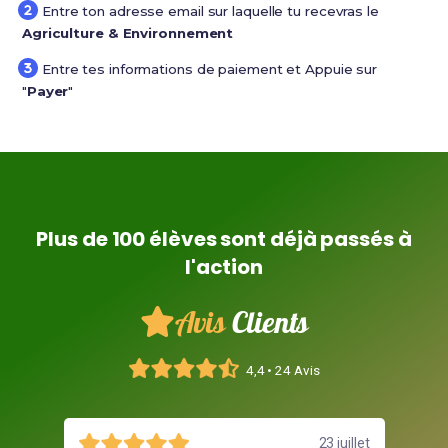
Entre ton adresse email sur laquelle tu recevras le
Agriculture & Environnement
Entre tes informations de paiement et Appuie sur
"
Payer
"
Plus de 100 élèves sont déjà passés à
l'action
Avis
Clients
4,4 • 24 Avis
août
23 juillet