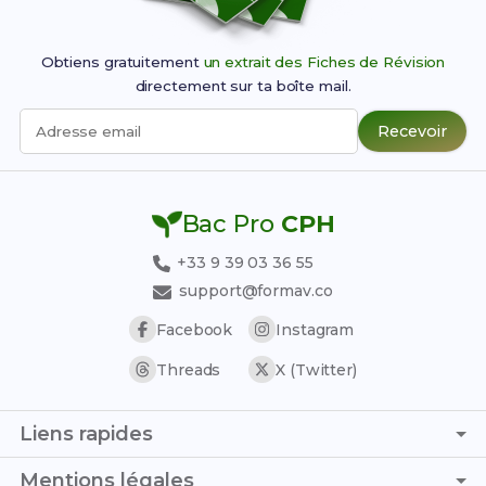
efcformation.com
Obtiens gratuitement
un extrait des Fiches de Révision
studi.com
directement sur ta boîte mail.
campus-des-ecoles.fr
Recevoir
Adresse email
sfaformation.com
De plus, la majorité de ces organismes en distanciel
proposent un financement complet grâce à la
formation continue
, le
contrat d'apprentissage
, le
Bac Pro
CPH
CPF
, l'organisme
France Travail
, le
plan de
licenciement
ou encore des
aides régionales
+33 9 39 03 36 55
spécifiques
.
support@formav.co
Facebook
Instagram
Threads
X (Twitter)
Liens rapides
Page d'accueil
Mentions légales