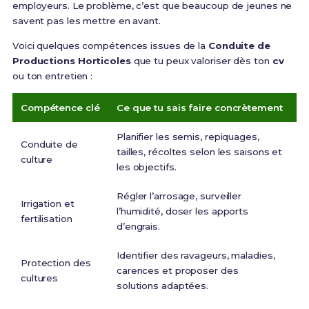
employeurs. Le problème, c’est que beaucoup de jeunes ne
savent pas les mettre en avant.
Voici quelques compétences issues de la
Conduite de
Productions Horticoles
que tu peux valoriser dès ton
cv
ou ton entretien :
Compétence clé
Ce que tu sais faire concrètement
C
Planifier les semis, repiquages,
« 
Conduite de
tailles, récoltes selon les saisons et
cu
culture
les objectifs.
le
Régler l’arrosage, surveiller
« 
Irrigation et
l’humidité, doser les apports
l’
fertilisation
d’engrais.
le
Identifier des ravageurs, maladies,
«
Protection des
carences et proposer des
su
cultures
solutions adaptées.
ac