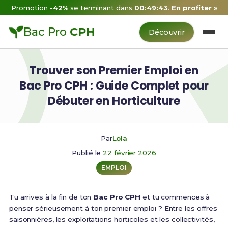
Promotion
-42%
se terminant dans
00:49:42
.
En profiter »
Bac Pro
CPH
Découvrir
Trouver son Premier Emploi en
Bac Pro CPH : Guide Complet pour
Débuter en Horticulture
Par
Lola
Publié le
22 février 2026
EMPLOI
Tu arrives à la fin de ton
Bac Pro CPH
et tu commences à
penser sérieusement à ton premier emploi ? Entre les offres
saisonnières, les exploitations horticoles et les collectivités,