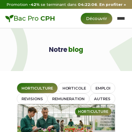
Promotion
-42%
se terminant dans
04:22:06
.
En profiter »
Bac Pro
CPH
Découvrir
Notre
blog
HORTICULTURE
HORTICOLE
EMPLOI
REVISIONS
REMUNERATION
AUTRES
HORTICULTURE